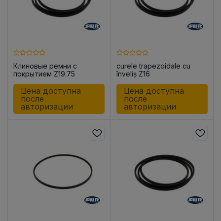
Клиновые ремни с
curele trapezoidale cu
покрытием Z19.75
înveliș Z16
Цена доступна
Цена доступна
после
после
авторизации
авторизации