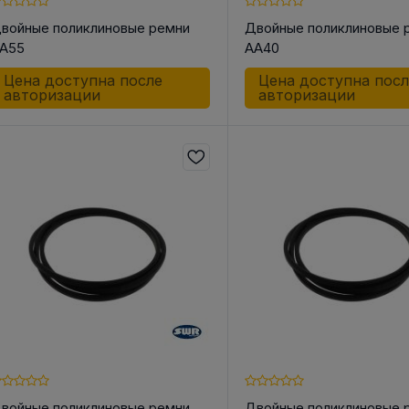
войные поликлиновые ремни
Двойные поликлиновые 
A55
AA40
Цена доступна после
Цена доступна пос
авторизации
авторизации
 КОРПУС
АКСЕССУАРЫ ДЛЯ
ШКИ
НЫЕ И
ЛИНЕЙНОЙ ТЕХНИКИ
Шкив ременн
ОЛИКИ /
конической 
Разное
СА
Инструменты
о для Цепей
 для Ремней
к
к
ндельный
войные поликлиновые ремни
Двойные поликлиновые 