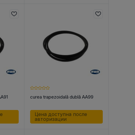
AA91
curea trapezoidală dublă AA99
ле
Цена доступна после
авторизации