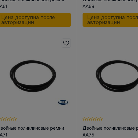
A61
AA68
Цена доступна после
Цена доступна пос
авторизации
авторизации
войные поликлиновые ремни
Двойные поликлиновые 
A71
AA75