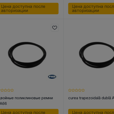
Цена доступна после
Цена доступна пос
авторизации
авторизации
войные поликлиновые ремни
curea trapezoidală dublă
A66
Цена доступна после
Цена доступна пос