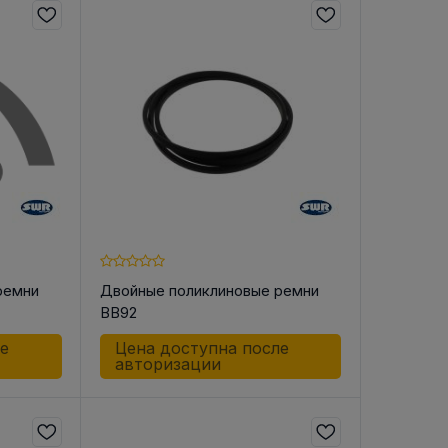
ремни
Двойные поликлиновые ремни
BB92
ле
Цена доступна после
авторизации