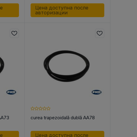
ле
Цена доступна после
авторизации
 AA73
curea trapezoidală dublă AA78
ле
Цена доступна после