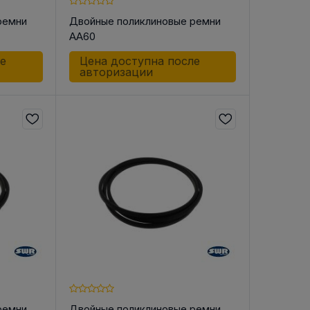
ремни
Двойные поликлиновые ремни
AA60
ле
Цена доступна после
авторизации
В РЕМНЯ
ой в виде
втулки
ремни
Двойные поликлиновые ремни