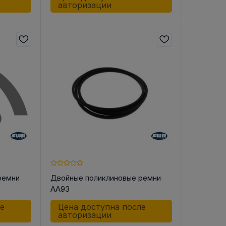
авторизации
ремни
Двойные поликлиновые ремни
AA93
ле
Цена доступна после
авторизации