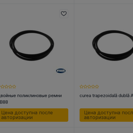
войные поликлиновые ремни
curea trapezoidală dublă 
B88
Цена доступна после
Цена доступна пос
авторизации
авторизации