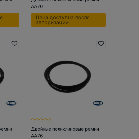
AA70
ле
Цена доступна после
авторизации
ремни
Двойные поликлиновые ремни
AA76