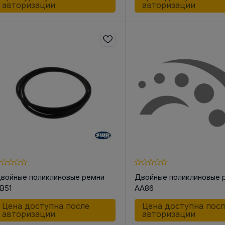
авторизации
авторизации
войные поликлиновые ремни
Двойные поликлиновые 
B51
AA86
Цена доступна после
Цена доступна пос
авторизации
авторизации