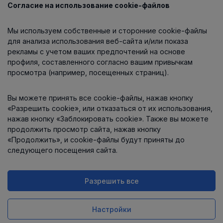
Согласие на использование cookie-файлов
Каталог
Мы используем собственные и сторонние cookie-файлы
О компании
для анализа использования веб-сайта и/или показа
рекламы с учетом ваших предпочтений на основе
профиля, составленного согласно вашим привычкам
просмотра (например, посещенных страниц).
Информация
Вы можете принять все cookie-файлы, нажав кнопку
Контакты
«Разрешить cookie», или отказаться от их использования,
нажав кнопку «Заблокировать cookie». Также вы можете
продолжить просмотр сайта, нажав кнопку
«Продолжить», и cookie-файлы будут приняты до
следующего посещения сайта.
Разрешить все
Интернет-магазин работает
на платформе
Uniioo
Настройки