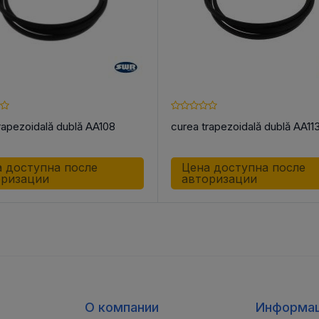
rapezoidală dublă AA108
curea trapezoidală dublă AA11
 доступна после
Цена доступна после
оризации
авторизации
О компании
Информа