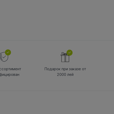
В РЕМНЯ
ой в виде
втулки
ссортимент
Подарок при заказе от
фицирован
2000 лей