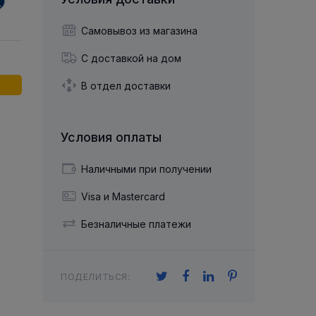
й двухрядный
Упорный Шарико-Игольчатый
шайба
Осевой шарнир
Подшипник
щая шайба
Гибкая муфта
Самовывоз из магазина
Упорный
Радиально-Упорный
ющий диск
 Коническими
Подшипник с
С доставкой на дом
Цилиндрическими и
лесо
Игольчатыми Роликами
u ace
йба
В отдел доставки
Подшипник с
cu role cilindrice
ьная шайба
Перекрещивающимися
Роликами
Условия оплаты
Наличными при получении
Visa и Mastercard
Безналичные платежи
ПОДЕЛИТЬСЯ: