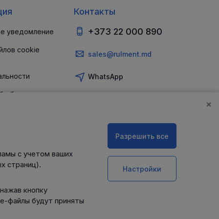
ция
Контакты
+373 22 000 890
е уведомление
йлов cookie
sales@rulment.md
альности
WhatsApp
б обеспечении
и
×
Разрешить все
ламы с учетом ваших
х страниц).
Настройки
 нажав кнопку
ie-файлы будут приняты