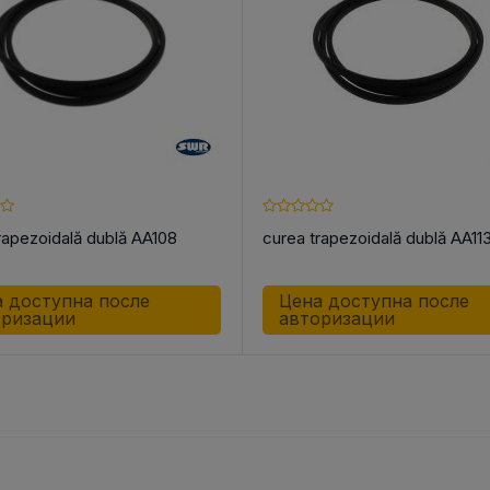
rapezoidală dublă AA108
curea trapezoidală dublă AA11
 доступна после
Цена доступна после
оризации
авторизации