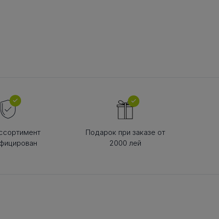
В РЕМНЯ
ой в виде
втулки
ссортимент
Подарок при заказе от
фицирован
2000 лей