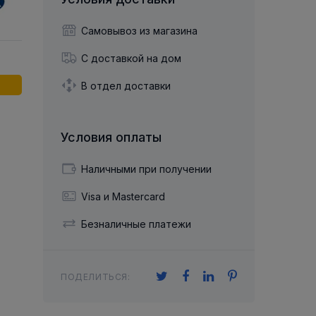
й двухрядный
Упорный Шарико-Игольчатый
шайба
Осевой шарнир
Подшипник
щая шайба
Гибкая муфта
Самовывоз из магазина
Упорный
Радиально-Упорный
ющий диск
 Коническими
Подшипник с
С доставкой на дом
Цилиндрическими и
лесо
Игольчатыми Роликами
u ace
йба
В отдел доставки
Подшипник с
cu role cilindrice
ьная шайба
Перекрещивающимися
Роликами
Условия оплаты
Наличными при получении
Visa и Mastercard
Безналичные платежи
ПОДЕЛИТЬСЯ: