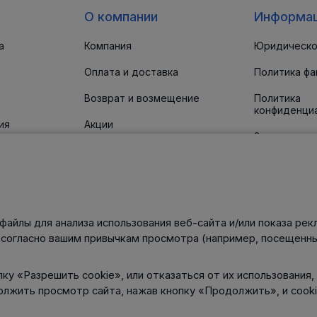
О компании
Информа
а
Компания
Юридическо
Оплата и доставка
Политика фа
Возврат и возмещение
Политика
конфиденци
ия
Акции
Заявление о
доступност
 прокладки
Новости
Статьи
Контакты
файлы для анализа использования веб-сайта и/или показа рек
нического
 согласно вашим привычкам просмотра (например, посещенны
ку «Разрешить cookie», или отказаться от их использования,
олжить просмотр сайта, нажав кнопку «Продолжить», и cook