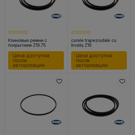
Клиновые ремни с
curele trapezoidale cu
покрытием Z19.75
înveliș Z16
Цена доступна
Цена доступна
после
после
авторизации
авторизации