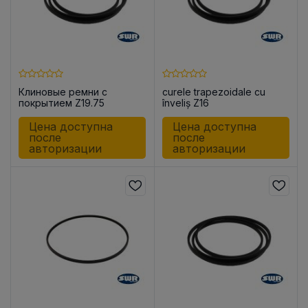
Клиновые ремни с
curele trapezoidale cu
покрытием Z19.75
înveliș Z16
Цена доступна
Цена доступна
после
после
авторизации
авторизации