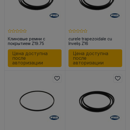
Клиновые ремни с
curele trapezoidale cu
покрытием Z19.75
înveliș Z16
Цена доступна
Цена доступна
после
после
авторизации
авторизации