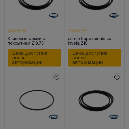
Клиновые ремни с
curele trapezoidale cu
покрытием Z19.75
înveliș Z16
Цена доступна
Цена доступна
после
после
авторизации
авторизации