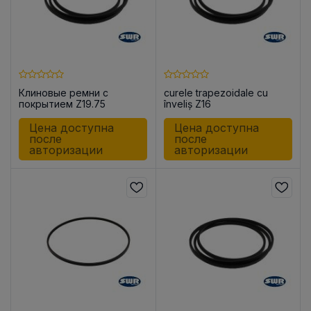
Клиновые ремни с
curele trapezoidale cu
покрытием Z19.75
înveliș Z16
Цена доступна
Цена доступна
после
после
авторизации
авторизации