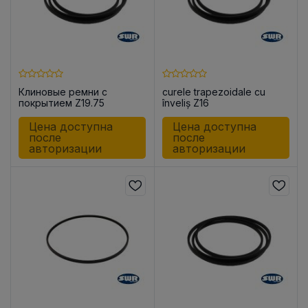
Клиновые ремни с
curele trapezoidale cu
покрытием Z19.75
înveliș Z16
Цена доступна
Цена доступна
после
после
авторизации
авторизации