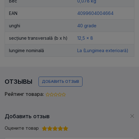
Вес
0,078 kg
EAN
4099604004664
unghi
40 grade
secțiune transversală (b x h)
12,5 x 8
lungime nominală
La (Lungimea exterioară)
ОТЗЫВЫ
ДОБАВИТЬ ОТЗЫВ
Рейтинг товара:
Добавить отзыв
Оцените товар