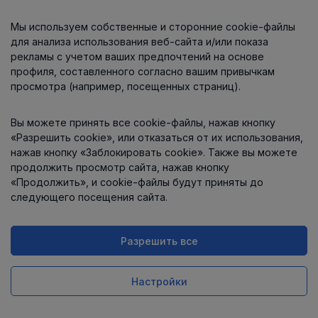
Мы используем собственные и сторонние cookie-файлы
О компании
для анализа использования веб-сайта и/или показа
рекламы с учетом ваших предпочтений на основе
профиля, составленного согласно вашим привычкам
просмотра (например, посещенных страниц).
Информация
Вы можете принять все cookie-файлы, нажав кнопку
Контакты
«Разрешить cookie», или отказаться от их использования,
нажав кнопку «Заблокировать cookie». Также вы можете
продолжить просмотр сайта, нажав кнопку
«Продолжить», и cookie-файлы будут приняты до
следующего посещения сайта.
Разрешить все
Интернет-магазин работает
на платформе
Uniioo
Настройки
Заказ в 1 клик
Купить