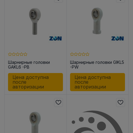
Шарнирные головки
Шарнирные головки GIKL5
GAKL6 -PB
-PW
Цена доступна
Цена доступна
после
после
авторизации
авторизации