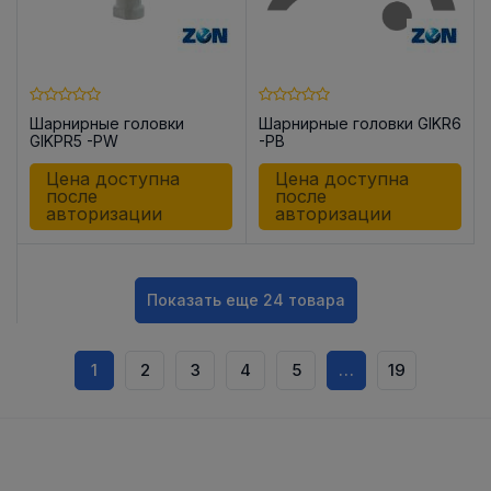
Шарнирные головки
Шарнирные головки GIKR6
GIKPR5 -PW
-PB
Цена доступна
Цена доступна
после
после
авторизации
авторизации
Показать еще 24 товара
1
2
3
4
5
…
19