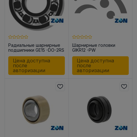
Радиальные шарнирные
Шарнирные головки
подшипники GE15 -DO-2RS
GIKR12 -PW
Цена доступна
Цена доступна
после
после
авторизации
авторизации