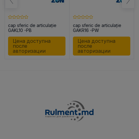
cap sferic de articulație
cap sferic de articulație
GAKL10 -PB
GAKR16 -PW
Цена доступна
Цена доступна
после
после
авторизации
авторизации