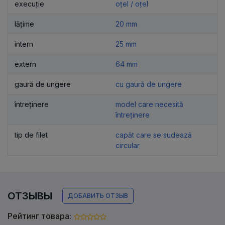
execuție
oțel / oțel
lățime
20 mm
intern
25 mm
extern
64 mm
gaură de ungere
cu gaură de ungere
întreținere
model care necesită
întreținere
tip de filet
capăt care se sudează
circular
ОТЗЫВЫ
ДОБАВИТЬ ОТЗЫВ
Рейтинг товара: