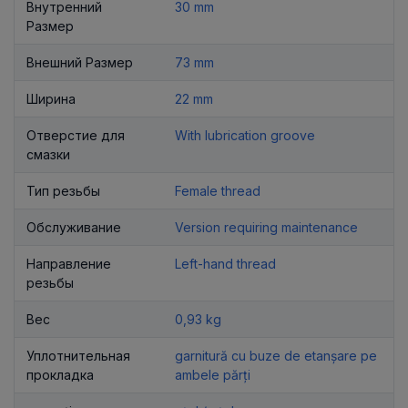
Внутренний
30 mm
Размер
Внешний Размер
73 mm
Ширина
22 mm
Отверстие для
With lubrication groove
смазки
Тип резьбы
Female thread
Обслуживание
Version requiring maintenance
Направление
Left-hand thread
резьбы
Вес
0,93 kg
Уплотнительная
garnitură cu buze de etanșare pe
прокладка
ambele părți