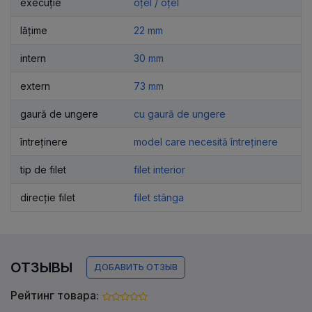
execuție
oțel / oțel
lățime
22 mm
intern
30 mm
extern
73 mm
gaură de ungere
cu gaură de ungere
întreținere
model care necesită întreținere
tip de filet
filet interior
direcție filet
filet stânga
ОТЗЫВЫ
ДОБАВИТЬ ОТЗЫВ
Рейтинг товара: