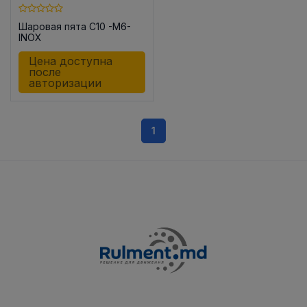
Шаровая пята C10 -M6-
INOX
Цена доступна
после
авторизации
1