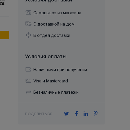
й двухрядный
Упорный Шарико-Игольчатый
шайба
Осевой шарнир
Подшипник
щая шайба
Гибкая муфта
Самовывоз из магазина
Упорный
Радиально-Упорный
ющий диск
 Коническими
Подшипник с
С доставкой на дом
Цилиндрическими и
лесо
Игольчатыми Роликами
u ace
йба
В отдел доставки
Подшипник с
cu role cilindrice
ьная шайба
Перекрещивающимися
Роликами
Условия оплаты
Наличными при получении
Visa и Mastercard
Безналичные платежи
ПОДЕЛИТЬСЯ: