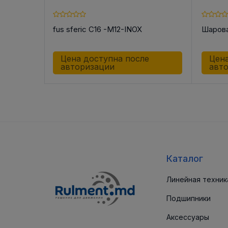
OX
fus sferic C16 -M12-INOX
Шарова
е
Цена доступна после
Цена
авторизации
авт
Каталог
Линейная техник
Подшипники
Аксессуары