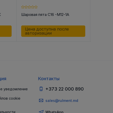
X
Шаровая пята C16 -M12-1A
Шаровая 
Цена доступна после
Цена д
авторизации
автор
ция
Контакты
+373 22 000 890
е уведомление
йлов cookie
sales@rulment.md
альности
WhatsApp