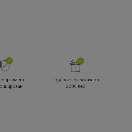
В РЕМНЯ
ой в виде
втулки
ссортимент
Подарок при заказе от
фицирован
2000 лей