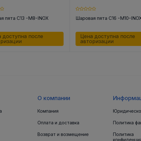
я пята C13 -M8-INOX
Шаровая пята C16 -M10-INO
 доступна после
Цена доступна после
оризации
авторизации
О компании
Информа
а
Компания
Юридическо
Оплата и доставка
Политика фа
Возврат и возмещение
Политика
конфиденци