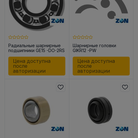
Радиальные шарнирные
Шарнирные головки
подшипники GE15 -DO-2RS
GIKR12 -PW
Цена доступна
Цена доступна
после
после
авторизации
авторизации