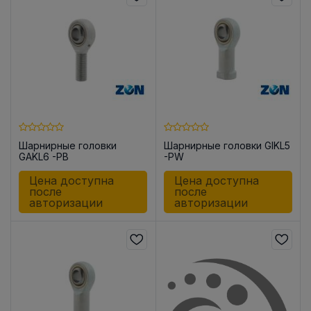
Шарнирные головки
Шарнирные головки GIKL5
GAKL6 -PB
-PW
Цена доступна
Цена доступна
после
после
авторизации
авторизации