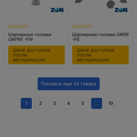
Шарнирные головки
Шарнирные головки GIKR6
GIKPR5 -PW
-PB
Цена доступна
Цена доступна
после
после
авторизации
авторизации
Показать еще 24 товара
1
2
3
4
5
…
19