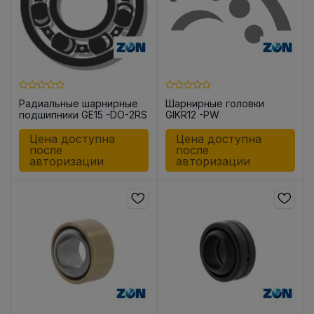
Радиальные шарнирные
Шарнирные головки
подшипники GE15 -DO-2RS
GIKR12 -PW
Цена доступна
Цена доступна
после
после
авторизации
авторизации