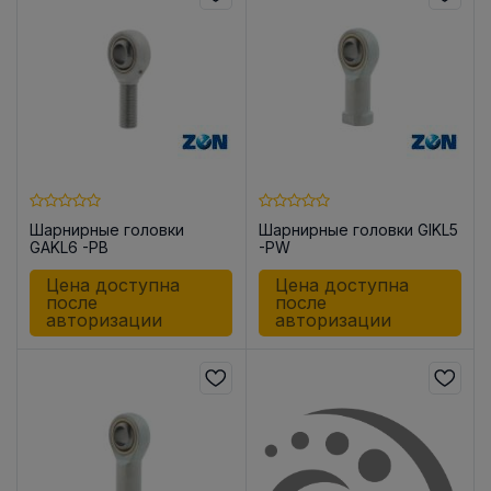
Шарнирные головки
Шарнирные головки GIKL5
GAKL6 -PB
-PW
Цена доступна
Цена доступна
после
после
авторизации
авторизации