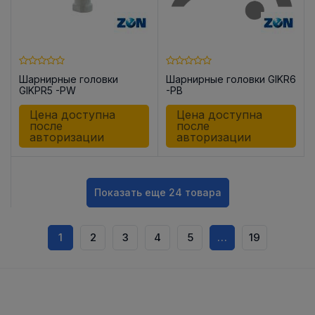
Шарнирные головки
Шарнирные головки GIKR6
GIKPR5 -PW
-PB
Цена доступна
Цена доступна
после
после
авторизации
авторизации
Показать еще 24 товара
1
2
3
4
5
…
19