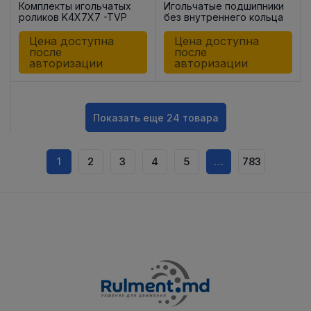
Комплекты игольчатых
Игольчатые подшипники
роликов K4X7X7 -TVP
без внутреннего кольца
HK1712
Цена доступна
Цена доступна
после
после
авторизации
авторизации
Показать еще 24 товара
1
2
3
4
5
…
783