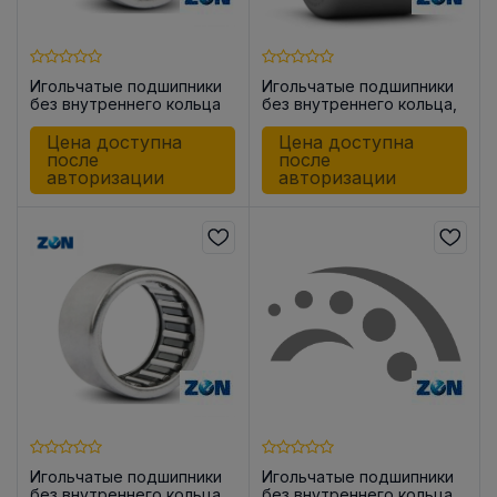
Игольчатые подшипники
Игольчатые подшипники
без внутреннего кольца
без внутреннего кольца,
HK0912
закрытые с одной
стороны BK0810
Цена доступна
Цена доступна
после
после
авторизации
авторизации
Игольчатые подшипники
Игольчатые подшипники
без внутреннего кольца
без внутреннего кольца,