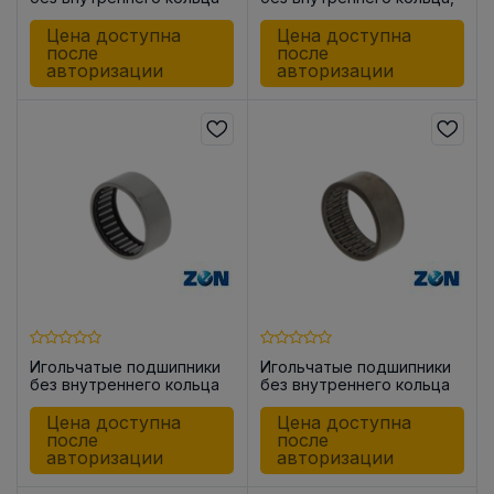
HK0609
закрытые с одной
стороны BK0709
Цена доступна
Цена доступна
после
после
авторизации
авторизации
Игольчатые подшипники
Игольчатые подшипники
без внутреннего кольца
без внутреннего кольца
HK0810
HK0910
Цена доступна
Цена доступна
после
после
авторизации
авторизации