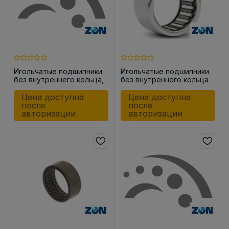
Игольчатые подшипники
Игольчатые подшипники
без внутреннего кольца,
без внутреннего кольца
закрытые с одной
HK0908
стороны BK1512
Цена доступна
Цена доступна
после
после
авторизации
авторизации