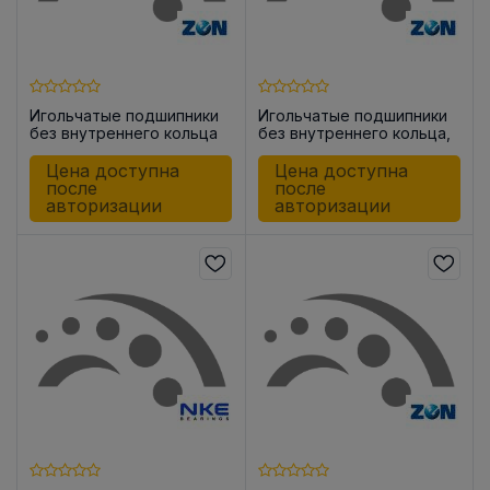
Игольчатые подшипники
Игольчатые подшипники
без внутреннего кольца
без внутреннего кольца,
HK1612
закрытые с одной
стороны BK1516
Цена доступна
Цена доступна
после
после
авторизации
авторизации