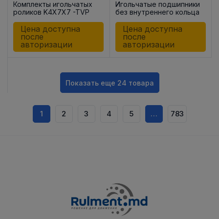
Комплекты игольчатых
Игольчатые подшипники
роликов K4X7X7 -TVP
без внутреннего кольца
HK1712
Цена доступна
Цена доступна
после
после
авторизации
авторизации
Показать еще 24 товара
1
2
3
4
5
…
783