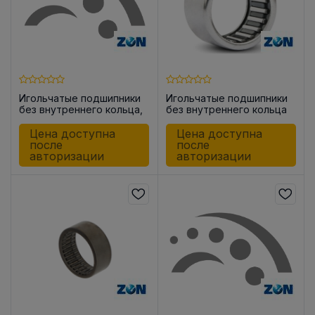
Игольчатые подшипники
Игольчатые подшипники
без внутреннего кольца,
без внутреннего кольца
закрытые с одной
HK0908
стороны BK1512
Цена доступна
Цена доступна
после
после
авторизации
авторизации