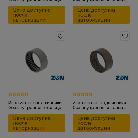
HK0609
закрытые с одной
стороны BK0709
Цена доступна
Цена доступна
после
после
авторизации
авторизации
Игольчатые подшипники
Игольчатые подшипники
без внутреннего кольца
без внутреннего кольца
HK0810
HK0910
Цена доступна
Цена доступна
после
после
авторизации
авторизации