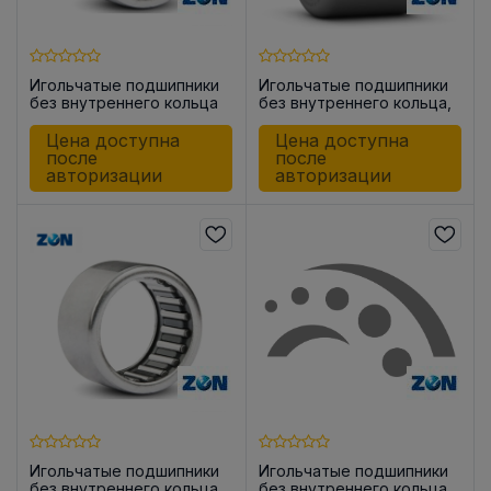
Игольчатые подшипники
Игольчатые подшипники
без внутреннего кольца
без внутреннего кольца,
HK0912
закрытые с одной
стороны BK0810
Цена доступна
Цена доступна
после
после
авторизации
авторизации
Игольчатые подшипники
Игольчатые подшипники
без внутреннего кольца
без внутреннего кольца,