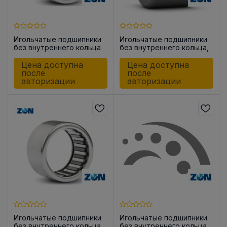
Игольчатые подшипники
Игольчатые подшипники
без внутреннего кольца
без внутреннего кольца,
HK0912
закрытые с одной
стороны BK0810
Цена доступна
Цена доступна
после
после
авторизации
авторизации
Игольчатые подшипники
Игольчатые подшипники
без внутреннего кольца
без внутреннего кольца,