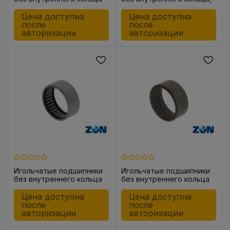
HK0609
закрытые с одной
стороны BK0709
Цена доступна
Цена доступна
после
после
авторизации
авторизации
Игольчатые подшипники
Игольчатые подшипники
без внутреннего кольца
без внутреннего кольца
HK0810
HK0910
Цена доступна
Цена доступна
после
после
авторизации
авторизации