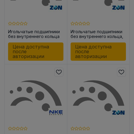
Игольчатые подшипники
Игольчатые подшипники
без внутреннего кольца
без внутреннего кольца,
HK1612
закрытые с одной
стороны BK1516
Цена доступна
Цена доступна
после
после
авторизации
авторизации