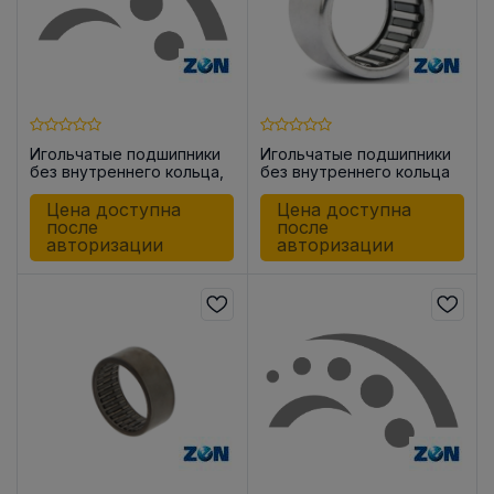
Игольчатые подшипники
Игольчатые подшипники
без внутреннего кольца,
без внутреннего кольца
закрытые с одной
HK0908
стороны BK1512
Цена доступна
Цена доступна
после
после
авторизации
авторизации