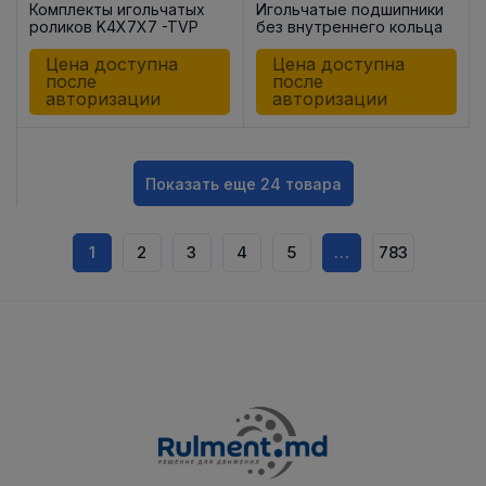
Комплекты игольчатых
Игольчатые подшипники
роликов K4X7X7 -TVP
без внутреннего кольца
HK1712
Цена доступна
Цена доступна
после
после
авторизации
авторизации
Показать еще 24 товара
1
2
3
4
5
…
783