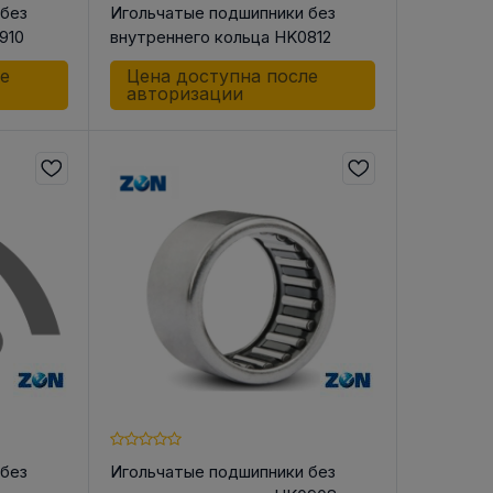
 без
Игольчатые подшипники без
910
внутреннего кольца HK0812
ле
Цена доступна после
авторизации
 без
Игольчатые подшипники без