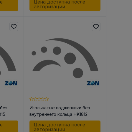
ле
Цена доступна после
авторизации
 без
Игольчатые подшипники без
015
внутреннего кольца HK1812
ле
Цена доступна после
авторизации