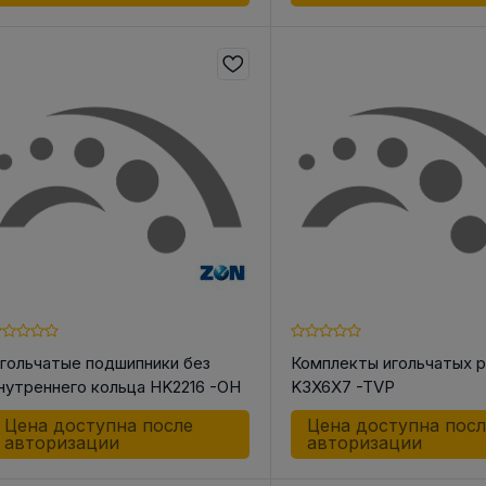
гольчатые подшипники без
Комплекты игольчатых 
нутреннего кольца HK2216 -OH
K3X6X7 -TVP
Цена доступна после
Цена доступна пос
авторизации
авторизации