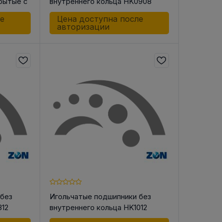
крытые с
внутреннего кольца HK0908
ле
Цена доступна после
авторизации
 без
Игольчатые подшипники без
312
внутреннего кольца HK1012