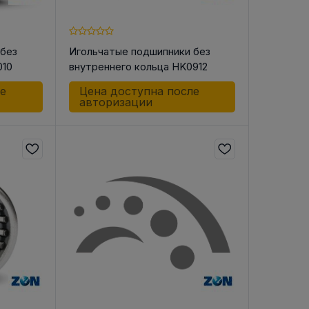
 без
Игольчатые подшипники без
010
внутреннего кольца HK0912
В РЕМНЯ
ле
Цена доступна после
ой в виде
авторизации
втулки