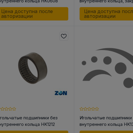
нутреннего кольца HK0608
внутреннего кольца, за
одной стороны BK1512
Цена доступна после
Цена доступна пос
авторизации
авторизации
гольчатые подшипники без
Игольчатые подшипники
нутреннего кольца HK1212
внутреннего кольца HK1