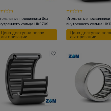
гольчатые подшипники без
Игольчатые подшипники
нутреннего кольца HK0709
внутреннего кольца HK1
 КОРПУС
АКСЕССУАРЫ ДЛЯ
ШКИ
НЫЕ И
ЛИНЕЙНОЙ ТЕХНИКИ
Цена доступна после
Цена доступна пос
Шкив ременн
ОЛИКИ /
авторизации
авторизации
конической 
Разное
СА
Инструменты
о для Цепей
 для Ремней
к
к
ндельный