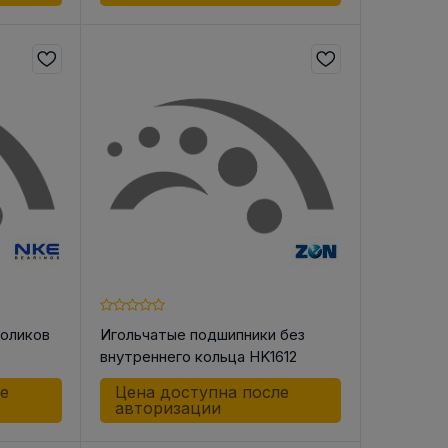
роликов
Игольчатые подшипники без
внутреннего кольца HK1612
ле
Цена доступна после
авторизации