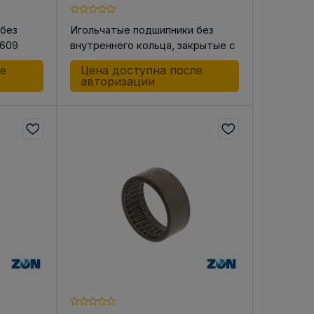
 без
Игольчатые подшипники без
0609
внутреннего кольца, закрытые с
одной стороны BK0709
ле
Цена доступна после
авторизации