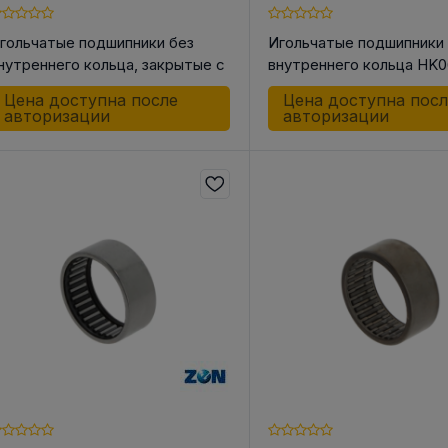
гольчатые подшипники без
Игольчатые подшипники
нутреннего кольца, закрытые с
внутреннего кольца HK
дной стороны BK0810
Цена доступна после
Цена доступна пос
авторизации
авторизации