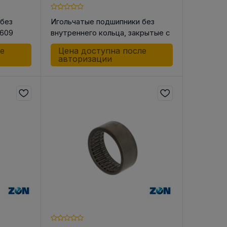
 без
Игольчатые подшипники без
0609
внутреннего кольца, закрытые с
одной стороны BK0709
ле
Цена доступна после
авторизации