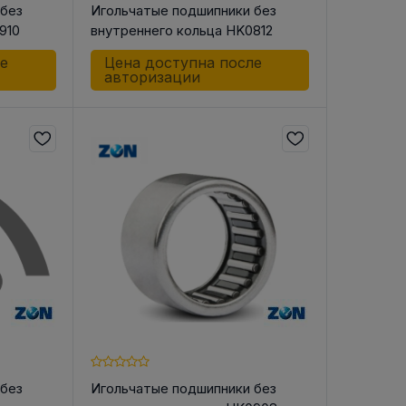
 без
Игольчатые подшипники без
910
внутреннего кольца HK0812
ле
Цена доступна после
авторизации
 без
Игольчатые подшипники без