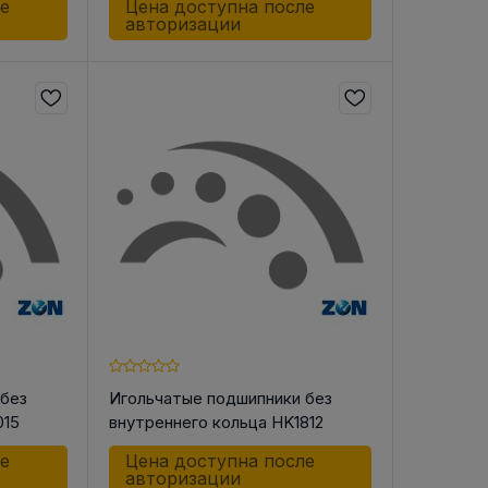
ле
Цена доступна после
авторизации
 без
Игольчатые подшипники без
015
внутреннего кольца HK1812
ле
Цена доступна после
авторизации