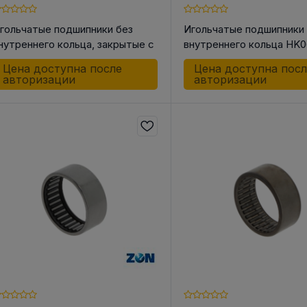
гольчатые подшипники без
Игольчатые подшипники
нутреннего кольца, закрытые с
внутреннего кольца HK
дной стороны BK0810
Цена доступна после
Цена доступна пос
авторизации
авторизации