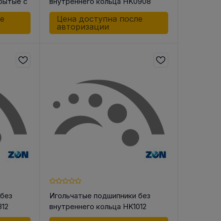
крытые с
внутреннего кольца HK0908
ле
Цена доступна после
авторизации
 без
Игольчатые подшипники без
312
внутреннего кольца HK1012