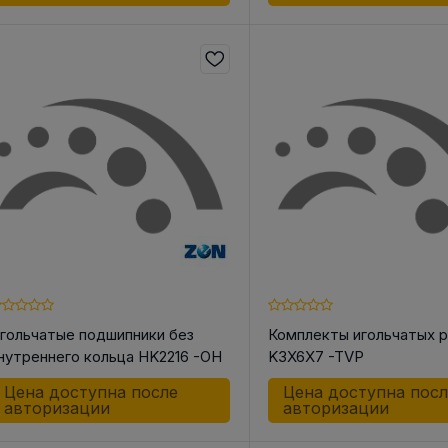
гольчатые подшипники без
Комплекты игольчатых 
нутреннего кольца HK2216 -OH
K3X6X7 -TVP
Цена доступна после
Цена доступна пос
авторизации
авторизации