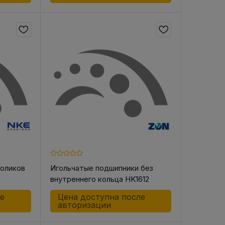
роликов
Игольчатые подшипники без
внутреннего кольца HK1612
ле
Цена доступна после
авторизации