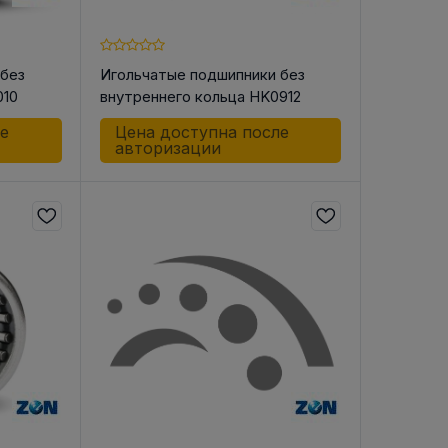
 без
Игольчатые подшипники без
010
внутреннего кольца HK0912
В РЕМНЯ
ле
Цена доступна после
ой в виде
авторизации
втулки