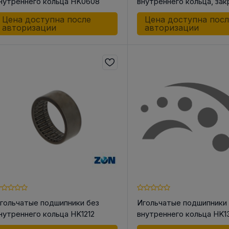
нутреннего кольца HK0608
внутреннего кольца, за
одной стороны BK1512
Цена доступна после
Цена доступна пос
авторизации
авторизации
гольчатые подшипники без
Игольчатые подшипники
нутреннего кольца HK1212
внутреннего кольца HK1