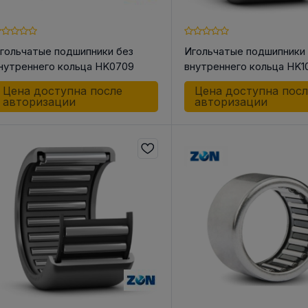
гольчатые подшипники без
Игольчатые подшипники
нутреннего кольца HK0709
внутреннего кольца HK1
 КОРПУС
АКСЕССУАРЫ ДЛЯ
ШКИ
НЫЕ И
ЛИНЕЙНОЙ ТЕХНИКИ
Цена доступна после
Цена доступна пос
Шкив ременн
ОЛИКИ /
авторизации
авторизации
конической 
Разное
СА
Инструменты
о для Цепей
 для Ремней
к
к
ндельный