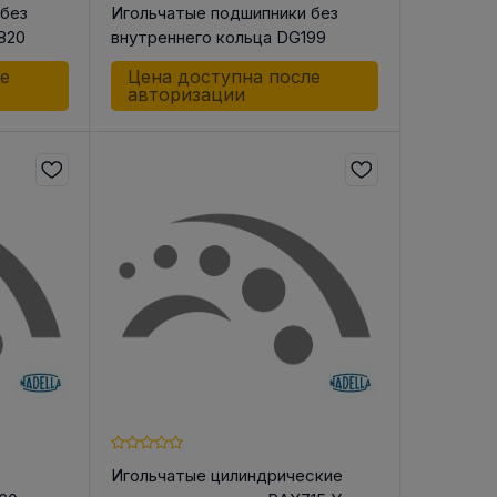
 без
Игольчатые подшипники без
820
внутреннего кольца DG199
ле
Цена доступна после
авторизации
Игольчатые цилиндрические