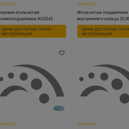
порные игольчатые
Игольчатые подшипники
оликоподшипники AX2542
внутреннего кольца DL16
Цена доступна после
Цена доступна пос
авторизации
авторизации