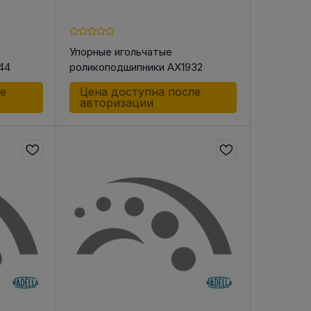
Упорные игольчатые
44
роликоподшипники AX1932
В РЕМНЯ
ле
Цена доступна после
ой в виде
авторизации
втулки