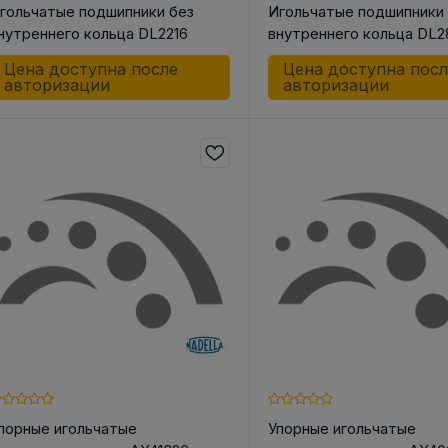
гольчатые подшипники без
Игольчатые подшипники
нутреннего кольца DL2216
внутреннего кольца DL2
Цена доступна после
Цена доступна пос
авторизации
авторизации
порные игольчатые
Упорные игольчатые