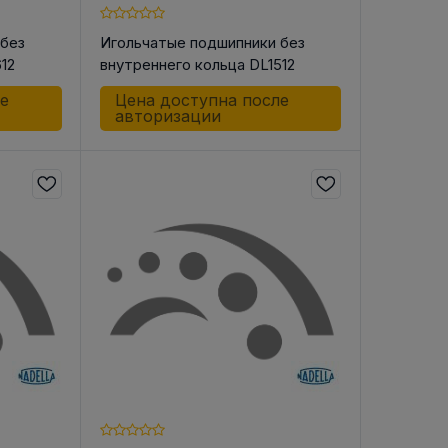
 без
Игольчатые подшипники без
12
внутреннего кольца DL1512
ле
Цена доступна после
авторизации