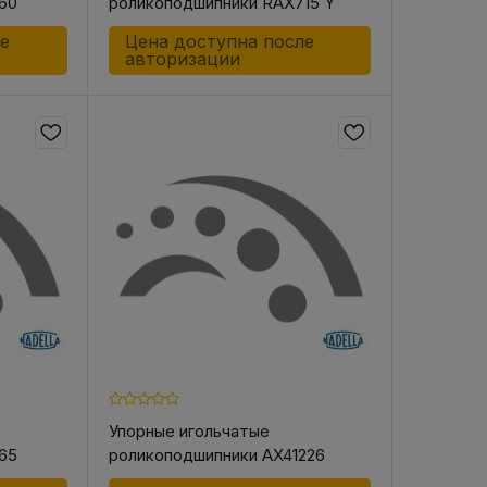
60
роликоподшипники RAX715 Y
ле
Цена доступна после
авторизации
Упорные игольчатые
65
роликоподшипники AX41226