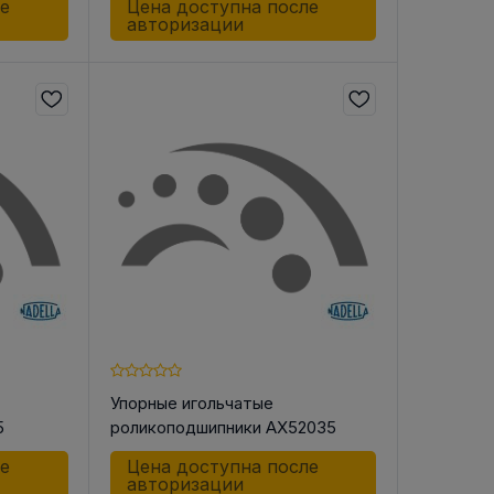
ле
Цена доступна после
авторизации
Упорные игольчатые
5
роликоподшипники AX52035
ле
Цена доступна после
авторизации