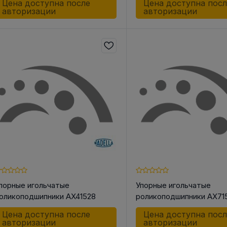
Цена доступна после
Цена доступна пос
авторизации
авторизации
порные игольчатые
Упорные игольчатые
оликоподшипники AX41528
роликоподшипники AX71
Цена доступна после
Цена доступна пос
авторизации
авторизации