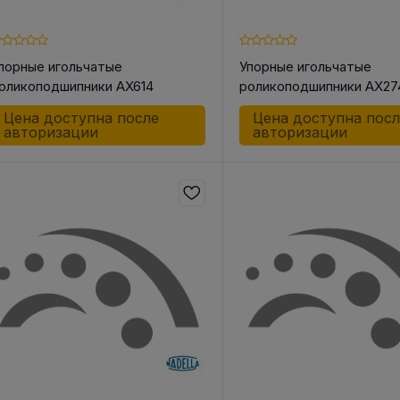
порные игольчатые
Упорные игольчатые
оликоподшипники AX614
роликоподшипники AX27
 КОРПУС
АКСЕССУАРЫ ДЛЯ
ШКИ
НЫЕ И
ЛИНЕЙНОЙ ТЕХНИКИ
Цена доступна после
Цена доступна пос
Шкив ременн
ОЛИКИ /
авторизации
авторизации
конической 
Разное
СА
Инструменты
о для Цепей
 для Ремней
к
к
ндельный