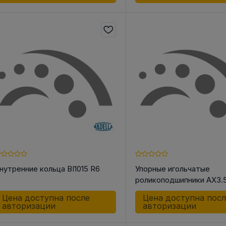
нутренние кольца BI1015 R6
Упорные игольчатые
роликоподшипники AX3.
Цена доступна после
Цена доступна пос
авторизации
авторизации