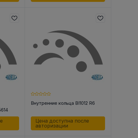
Внутренние кольца BI1012 R6
5614
ле
Цена доступна после
авторизации