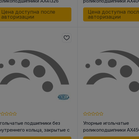
оликоподшипники AX41326
роликоподшипники AX40
Цена доступна после
Цена доступна пос
авторизации
авторизации
гольчатые подшипники без
Упорные игольчатые
нутреннего кольца, закрытые с
роликоподшипники AX45
дной стороны DLF2012