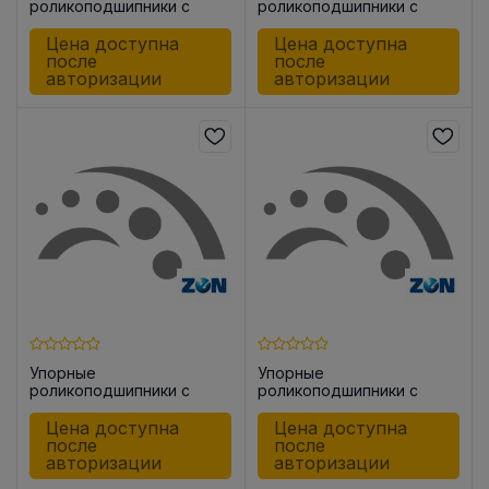
роликоподшипники с
роликоподшипники с
цилиндрическими
цилиндрическими
роликами 81108 -TVPB
роликами 81105 T2
Цена доступна
Цена доступна
после
после
авторизации
авторизации
Упорные
Упорные
роликоподшипники с
роликоподшипники с
цилиндрическими
цилиндрическими
роликами 81111 -TN
роликами 81208 -TN
Цена доступна
Цена доступна
после
после
авторизации
авторизации