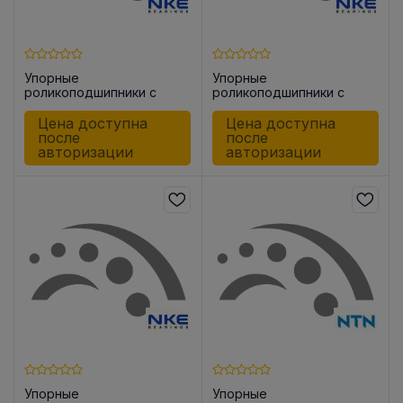
Упорные
Упорные
роликоподшипники с
роликоподшипники с
цилиндрическими
цилиндрическими
роликами 81105 -TVPB
роликами 81107 -TVPB
Цена доступна
Цена доступна
после
после
авторизации
авторизации
Упорные
Упорные