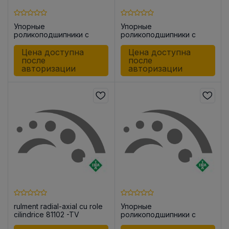
Упорные
Упорные
роликоподшипники с
роликоподшипники с
цилиндрическими
цилиндрическими
роликами 81110 -TVPB
роликами 81108 T2
Цена доступна
Цена доступна
после
после
авторизации
авторизации
rulment radial-axial cu role
Упорные
cilindrice 81102 -TV
роликоподшипники с
цилиндрическими