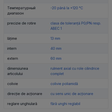
Температурный
-20 până la +120 °C
диапазон
precizie de rotire
clasa de toleranță P0/PN resp.
ABEC 1
lățime
13 mm
intern
40 mm
extern
60 mm
dimensiunea
rulment axial cu role cilindrice
articolului
complet
colivie
colivie poliamidă
direcție de acționare
cu sens unic de acționare
reglare unghiulară
fără unghi reglabil