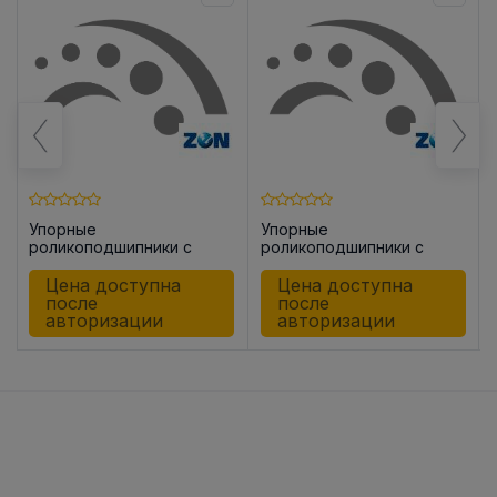
Упорные
Упорные
роликоподшипники с
роликоподшипники с
цилиндрическими
цилиндрическими
роликами 81104 -TN
роликами 81105 -TN
Цена доступна
Цена доступна
после
после
авторизации
авторизации