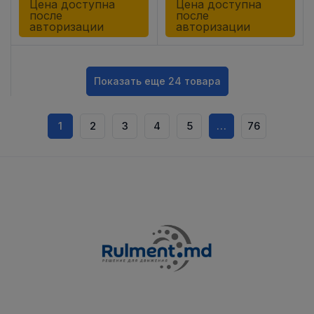
Цена доступна
Цена доступна
после
после
авторизации
авторизации
Показать еще 24 товара
1
2
3
4
5
…
76