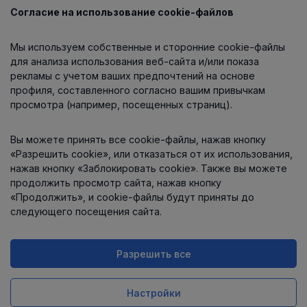
Согласие на использование cookie-файлов
Каталог
Мы используем собственные и сторонние cookie-файлы
О компании
для анализа использования веб-сайта и/или показа
рекламы с учетом ваших предпочтений на основе
профиля, составленного согласно вашим привычкам
просмотра (например, посещенных страниц).
Информация
Вы можете принять все cookie-файлы, нажав кнопку
Контакты
«Разрешить cookie», или отказаться от их использования,
нажав кнопку «Заблокировать cookie». Также вы можете
продолжить просмотр сайта, нажав кнопку
«Продолжить», и cookie-файлы будут приняты до
следующего посещения сайта.
Разрешить все
Интернет-магазин работает
на платформе
Uniioo
Настройки