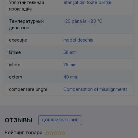
Уплотнительная
etanșat din toate părțile
прокладка
Температурный
-20 până la +80 °C
диапазон
execuție
model deschis
lățime
58 mm
intern
25 mm
extern
40 mm
compensare unghi
Compensation of misalignments
ОТЗЫВЫ
ДОБАВИТЬ ОТЗЫВ
Рейтинг товара: