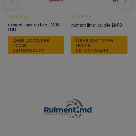
rulment liniar cu bile LM08
rulment liniar cu bile LM10
8
LUU
Цена доступна
Цена доступна
после
после
авторизации
авторизации