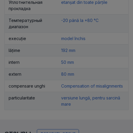
Уплотнительная
etanșat din toate părțile
прокладка
Температурный
-20 până la +80 °C
диапазон
execuție
model închis
lățime
192 mm
intern
50 mm
extern
80 mm
compensare unghi
Compensation of misalignments
particularitate
versiune lungă, pentru sarcină
mare