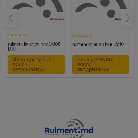
rulment liniar cu bile LM08
rulment liniar cu bile LM10
8
LUU
Цена доступна
Цена доступна
после
после
авторизации
авторизации