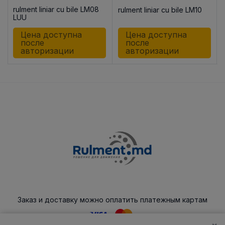
rulment liniar cu bile LM08
rulment liniar cu bile LM10
8
LUU
Цена доступна
Цена доступна
после
после
авторизации
авторизации
Заказ и доставку можно оплатить платежным картам