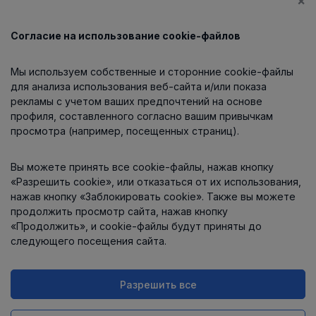
×
Согласие на использование cookie-файлов
Каталог
Мы используем собственные и сторонние cookie-файлы
О компании
для анализа использования веб-сайта и/или показа
рекламы с учетом ваших предпочтений на основе
профиля, составленного согласно вашим привычкам
просмотра (например, посещенных страниц).
Информация
Вы можете принять все cookie-файлы, нажав кнопку
Контакты
«Разрешить cookie», или отказаться от их использования,
нажав кнопку «Заблокировать cookie». Также вы можете
продолжить просмотр сайта, нажав кнопку
«Продолжить», и cookie-файлы будут приняты до
следующего посещения сайта.
Разрешить все
Интернет-магазин работает
на платформе
Uniioo