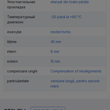
Уплотнительная
etanșat din toate părțile
прокладка
Температурный
-20 până la +80 °C
диапазон
execuție
model închis
lățime
45 mm
intern
8 mm
extern
15 mm
compensare unghi
Compensation of misalignments
particularitate
versiune lungă, pentru sarcină
mare