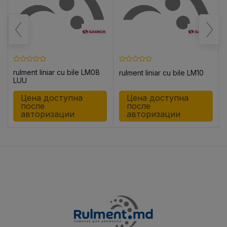
rulment liniar cu bile LM08
rulment liniar cu bile LM10
8
LUU
Цена доступна
Цена доступна
после
после
авторизации
авторизации