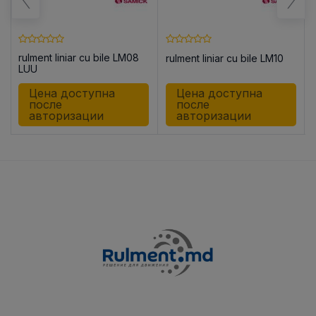
rulment liniar cu bile LM08
rulment liniar cu bile LM10
8
LUU
Цена доступна
Цена доступна
после
после
авторизации
авторизации