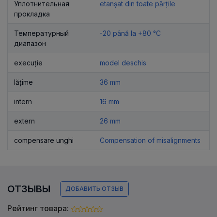
Уплотнительная
etanșat din toate părțile
прокладка
Температурный
-20 până la +80 °C
диапазон
execuție
model deschis
lățime
36 mm
intern
16 mm
extern
26 mm
compensare unghi
Compensation of misalignments
ОТЗЫВЫ
ДОБАВИТЬ ОТЗЫВ
Рейтинг товара: