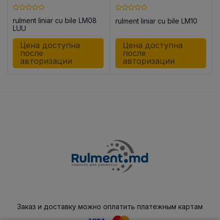
rulment liniar cu bile LM08
rulment liniar cu bile LM10
8
LUU
Цена доступна
Цена доступна
после
после
авторизации
авторизации
Заказ и доставку можно оплатить платежным картам