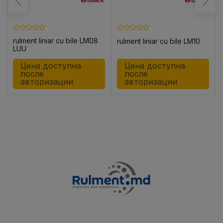
rulment liniar cu bile LM08
rulment liniar cu bile LM10
8
LUU
Цена доступна
Цена доступна
после
после
авторизации
авторизации