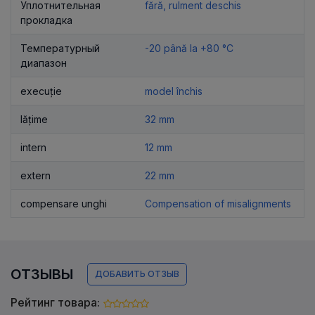
Уплотнительная
fără, rulment deschis
прокладка
Температурный
-20 până la +80 °C
диапазон
execuție
model închis
lățime
32 mm
intern
12 mm
extern
22 mm
compensare unghi
Compensation of misalignments
ОТЗЫВЫ
ДОБАВИТЬ ОТЗЫВ
Рейтинг товара: