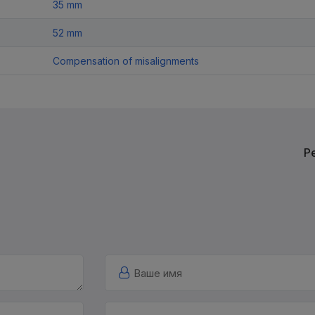
35 mm
52 mm
Compensation of misalignments
Р