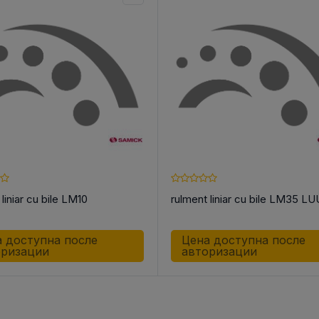
liniar cu bile LM10
rulment liniar cu bile LM35 LU
 доступна после
Цена доступна после
оризации
авторизации