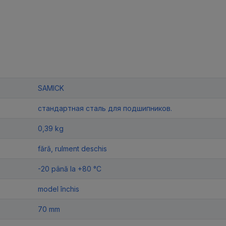
SAMICK
стандартная сталь для подшипников.
0,39 kg
fără, rulment deschis
-20 până la +80 °C
model închis
70 mm