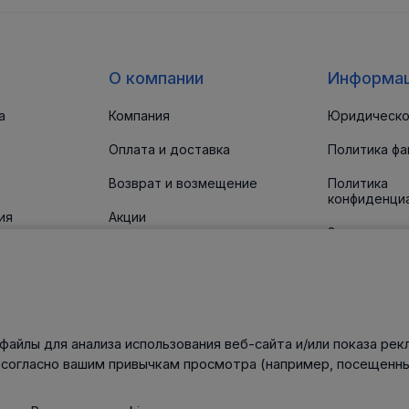
О компании
Информа
а
Компания
Юридическо
Оплата и доставка
Политика фа
Возврат и возмещение
Политика
конфиденци
ия
Акции
Заявление о
доступност
 прокладки
Новости
Статьи
Контакты
файлы для анализа использования веб-сайта и/или показа рек
нического
 согласно вашим привычкам просмотра (например, посещенны