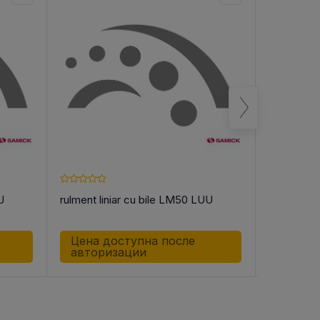
U
rulment liniar cu bile LM50 LUU
rulment li
Цена доступна после
Цена д
авторизации
автор