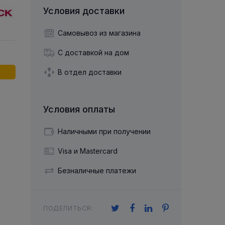
й двухрядный
Упорный Шарико-Игольчатый
шайба
Осевой шарнир
Условия доставки
Подшипник
щая шайба
Гибкая муфта
Упорный
Радиально-Упорный
ющий диск
Самовывоз из магазина
 Коническими
Подшипник с
Цилиндрическими и
лесо
Игольчатыми Роликами
С доставкой на дом
u ace
йба
Подшипник с
cu role cilindrice
ьная шайба
В отдел доставки
Перекрещивающимися
Роликами
Условия оплаты
Наличными при получении
Visa и Mastercard
Безналичные платежи
ПОДЕЛИТЬСЯ: