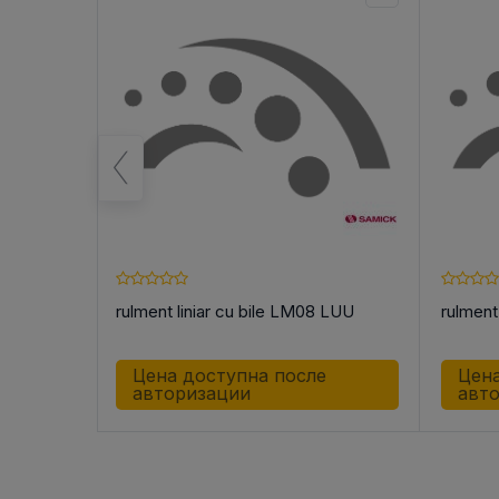
ики
rulment liniar cu bile LM08 LUU
rulment 
е
Цена доступна после
Цена
авторизации
авт