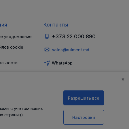
ция
Контакты
+373 22 000 890
е уведомление
йлов cookie
sales@rulment.md
альности
WhatsApp
б обеспечении
и
×
Разрешить все
ламы с учетом ваших
х страниц).
Настройки