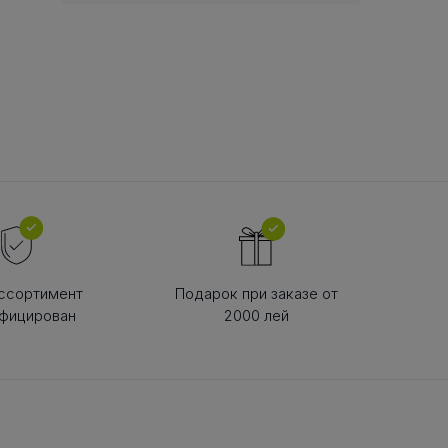
В РЕМНЯ
ой в виде
втулки
ссортимент
Подарок при заказе от
фицирован
2000 лей