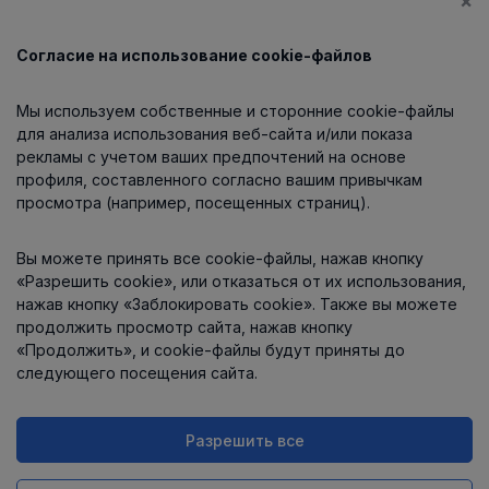
×
Согласие на использование cookie-файлов
Каталог
Мы используем собственные и сторонние cookie-файлы
О компании
для анализа использования веб-сайта и/или показа
рекламы с учетом ваших предпочтений на основе
профиля, составленного согласно вашим привычкам
просмотра (например, посещенных страниц).
Информация
Вы можете принять все cookie-файлы, нажав кнопку
Контакты
«Разрешить cookie», или отказаться от их использования,
нажав кнопку «Заблокировать cookie». Также вы можете
продолжить просмотр сайта, нажав кнопку
«Продолжить», и cookie-файлы будут приняты до
следующего посещения сайта.
Разрешить все
Интернет-магазин работает
на платформе
Uniioo