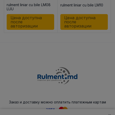
rulment liniar cu bile LM08
rulment liniar cu bile LM10
8
LUU
Цена доступна
Цена доступна
после
после
авторизации
авторизации
Заказ и доставку можно оплатить платежным картам