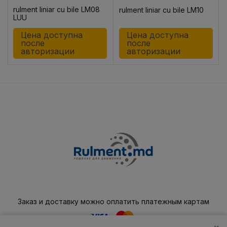
rulment liniar cu bile LM08
rulment liniar cu bile LM10
8
LUU
Цена доступна
Цена доступна
после
после
авторизации
авторизации
Заказ и доставку можно оплатить платежным картам