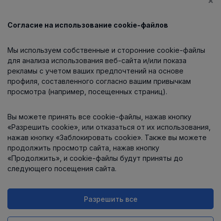
×
Согласие на использование cookie-файлов
Каталог
Мы используем собственные и сторонние cookie-файлы
О компании
для анализа использования веб-сайта и/или показа
рекламы с учетом ваших предпочтений на основе
профиля, составленного согласно вашим привычкам
просмотра (например, посещенных страниц).
Информация
Вы можете принять все cookie-файлы, нажав кнопку
Контакты
«Разрешить cookie», или отказаться от их использования,
нажав кнопку «Заблокировать cookie». Также вы можете
продолжить просмотр сайта, нажав кнопку
«Продолжить», и cookie-файлы будут приняты до
следующего посещения сайта.
Разрешить все
Интернет-магазин работает
на платформе
Uniioo