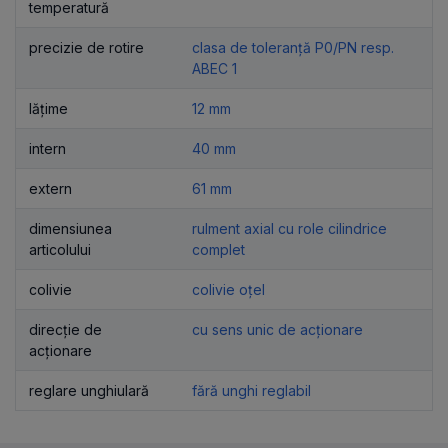
temperatură
precizie de rotire
clasa de toleranță P0/PN resp.
ABEC 1
lățime
12 mm
intern
40 mm
extern
61 mm
dimensiunea
rulment axial cu role cilindrice
articolului
complet
colivie
colivie oțel
direcție de
cu sens unic de acționare
acționare
reglare unghiulară
fără unghi reglabil