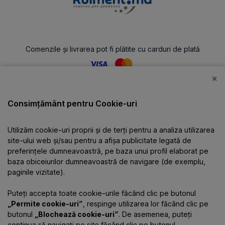
Comenzile și livrarea pot fi plătite cu carduri de plată
×
Catalog
Consimțământ pentru Cookie-uri
Utilizăm cookie-uri proprii și de terți pentru a analiza utilizarea
Despre companie
site-ului web și/sau pentru a afișa publicitate legată de
preferințele dumneavoastră, pe baza unui profil elaborat pe
baza obiceiurilor dumneavoastră de navigare (de exemplu,
Informații
paginile vizitate).
Puteți accepta toate cookie-urile făcând clic pe butonul
Contacte
„Permite cookie-uri”
, respinge utilizarea lor făcând clic pe
butonul
„Blochează cookie-uri”
. De asemenea, puteți
continua să navigați pe site făcând clic pe butonul