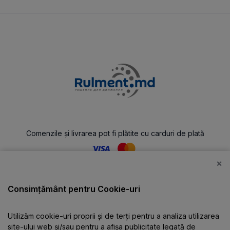
Comenzile și livrarea pot fi plătite cu carduri de plată
×
Catalog
Consimțământ pentru Cookie-uri
Utilizăm cookie-uri proprii și de terți pentru a analiza utilizarea
Despre companie
site-ului web și/sau pentru a afișa publicitate legată de