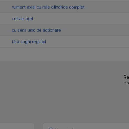
rulment axial cu role cilindrice complet
colivie oțel
cu sens unic de acționare
fără unghi reglabil
Ra
pr