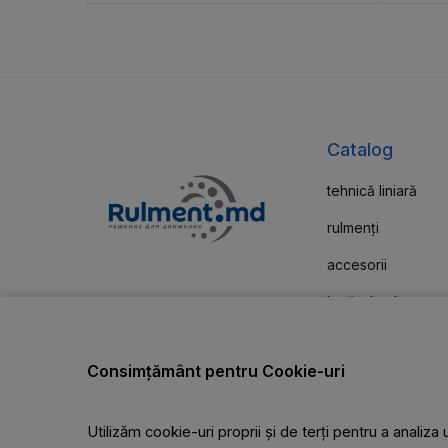
Catalog
tehnică liniară
rulmenți
accesorii
lagăr de alunecar
Comenzile și livrarea pot fi
plătite cu carduri de plată
garnituri de etanș
Consimțământ pentru Cookie-uri
carcasă\unități
curele trapezoida
Utilizăm cookie-uri proprii și de terți pentru a analiz