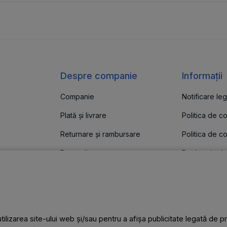
Despre companie
Informații
Companie
Notificare leg
Plată și livrare
Politica de c
Returnare și rambursare
Politica de co
e
Promoții
Declarație de
are
Știri
Articole
le
Contacte
a utilizarea site-ului web și/sau pentru a afișa publicitate legată de