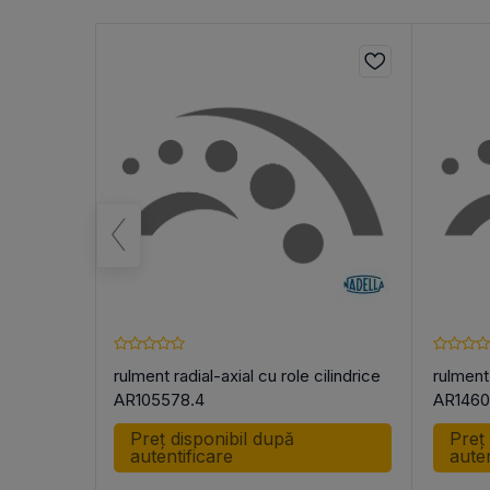
ilindrice
rulment radial-axial cu role cilindrice
rulment 
AR105578.4
AR1460
Preț disponibil după
Preț
autentificare
auten