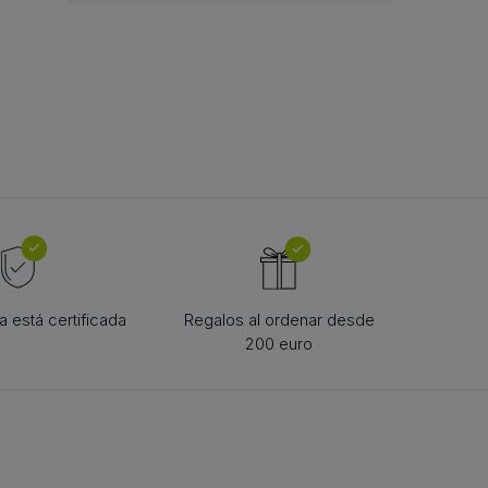
TE DE CUREA
urea în formă de
 está certificada
Regalos al ordenar desde
200 euro