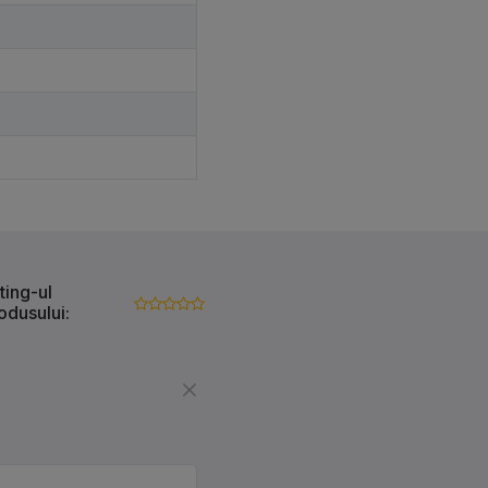
ting-ul
odusului: