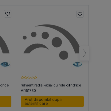
ndrice
rulment radial-axial cu role cilindrice
rulment rad
AR51730
AR72542
Preț disponibil după
Preț di
autentificare
autenti