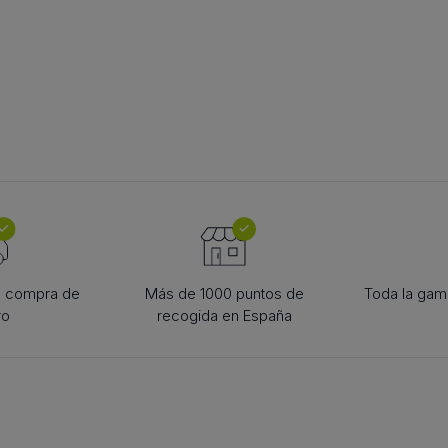
TOGOLIRE
ACCESORII PT. TEHNICA
SCRIPE
e lanțuri
LINIARĂ
scripete de c
 pentru
bucșă conică
diverse
scule
la compra de
Más de 1000 puntos de
Toda la gama
ro
recogida en España