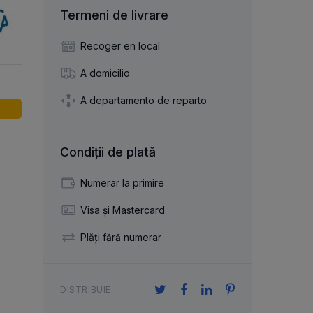
articulație axială
cilindrice și ace
izare
Termeni de livrare
cuplaj flexibil
u ace
lagăr cu role încrucișate
r
Recoger en local
cu role cilindrice
re
A domicilio
nșare
A departamento de reparto
Condiții de plată
Numerar la primire
Visa și Mastercard
Plăți fără numerar
DISTRIBUIE: