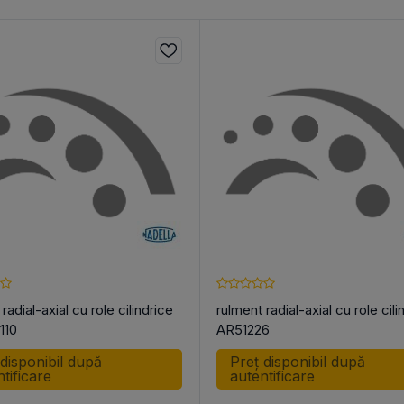
radial-axial cu role cilindrice
rulment radial-axial cu role cili
110
AR51226
 disponibil după
Preț disponibil după
tificare
autentificare