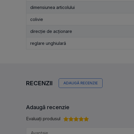
dimensiunea articolului
colivie
direcție de acționare
reglare unghiulară
RECENZII
ADAUGĂ RECENZIE
Adaugă recenzie
Evaluați produsul