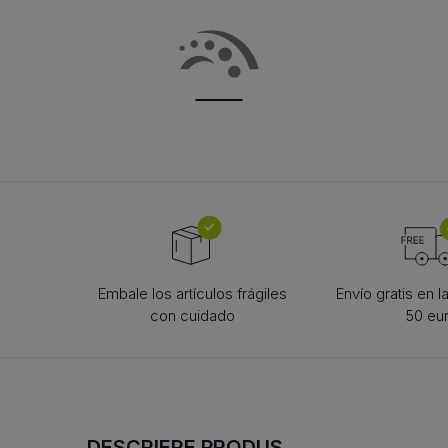
roată de tensionare lanțuri
rolă de reazem
BOLȚURI PENTRU
CORP DE ROS
rolă de tensionare pentru
ARTICULAȚIE TIP FURCĂ
roată de tensionar
bilă
curele
rolă de tensionare
bolțuri cu cap articulat
rolă de reazem
curele
bolț cu șplint
camă de urmărire
camă de urmărire
bolț BEN
rolă mobilă
rolă mobilă
bolț
rolă mobilă de fus
rolă mobilă de fus
Embale los artículos frágiles
Envío gratis en 
con cuidado
50 eu
DESCRIERE PRODUS