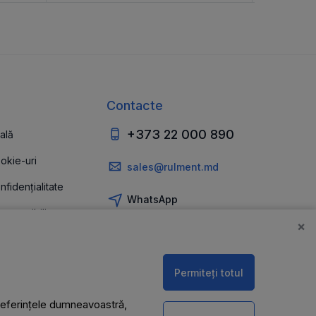
Contacte
+373 22 000 890
ală
ookie-uri
sales@rulment.md
nfidențialitate
WhatsApp
 accesibilitate
×
Permiteți totul
 preferințele dumneavoastră,