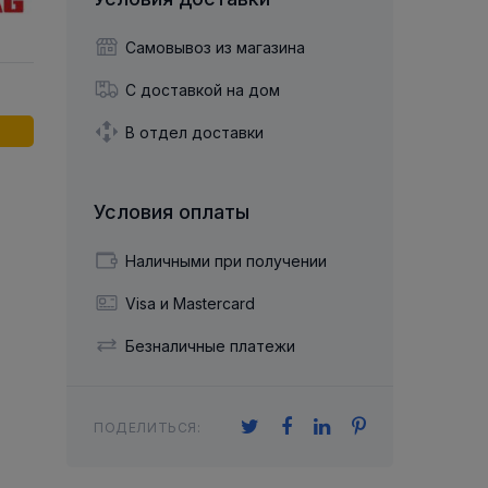
й двухрядный
Упорный Шарико-Игольчатый
шайба
Осевой шарнир
Подшипник
щая шайба
Гибкая муфта
Самовывоз из магазина
Упорный
Радиально-Упорный
ющий диск
 Коническими
Подшипник с
С доставкой на дом
Цилиндрическими и
лесо
Игольчатыми Роликами
u ace
йба
В отдел доставки
Подшипник с
cu role cilindrice
ьная шайба
Перекрещивающимися
Роликами
Условия оплаты
Наличными при получении
Visa и Mastercard
Безналичные платежи
ПОДЕЛИТЬСЯ: