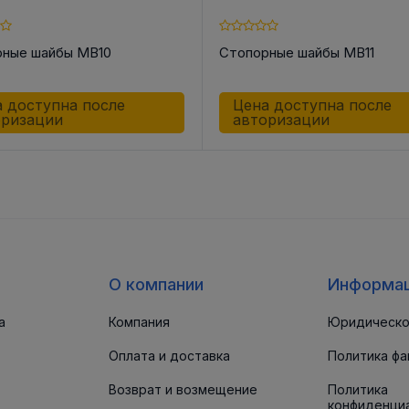
ные шайбы MB10
Стопорные шайбы MB11
 доступна после
Цена доступна после
оризации
авторизации
О компании
Информа
а
Компания
Юридическо
Оплата и доставка
Политика фа
Возврат и возмещение
Политика
конфиденци