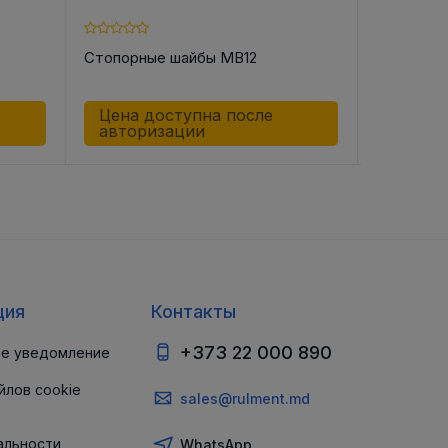
Стопорные шайбы MB12
Стопорны
Цена доступна после
Цена д
авторизации
автор
ция
Контакты
+373 22 000 890
е уведомление
йлов cookie
sales@rulment.md
альности
WhatsApp