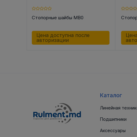
Стопорные шайбы MB0
Стопор
е
Цена доступна после
Цена
авторизации
авт
Каталог
Линейная техник
Подшипники
Аксессуары