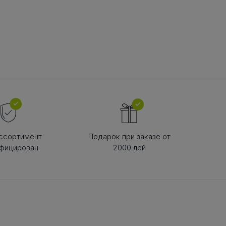
В РЕМНЯ
ой в виде
втулки
ссортимент
Подарок при заказе от
фицирован
2000 лей