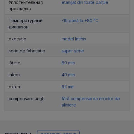
Уплотнительная
etanșat din toate părțile
прокладка
Температурный
-10 până la +80 °C
диапазон
execuție
model închis
serie de fabricație
super serie
lățime
80 mm
intern
40 mm
extern
62 mm
compensare unghi
fără compensarea erorilor de
aliniere