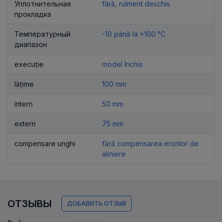
Уплотнительная
fără, rulment deschis
прокладка
Температурный
-10 până la +100 °C
диапазон
execuție
model închis
lățime
100 mm
intern
50 mm
extern
75 mm
compensare unghi
fără compensarea erorilor de
aliniere
ОТЗЫВЫ
ДОБАВИТЬ ОТЗЫВ