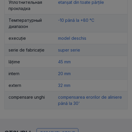
Уплотнительная
etanșat din toate părțile
прокладка
Температурный
-10 până la +80 °C
диапазон
execuție
model deschis
serie de fabricație
super serie
lățime
45 mm
intern
20 mm
extern
32 mm
compensare unghi
compensarea erorilor de aliniere
până la 30'