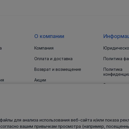
О компании
Информа
а
Компания
Юридическо
Оплата и доставка
Политика фа
Возврат и возмещение
Политика
конфиденци
ия
Акции
Заявление о
доступност
 прокладки
Новости
Статьи
Контакты
файлы для анализа использования веб-сайта и/или показа рек
нического
 согласно вашим привычкам просмотра (например, посещенны