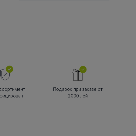
В РЕМНЯ
ой в виде
втулки
ссортимент
Подарок при заказе от
фицирован
2000 лей