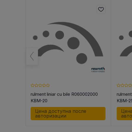
ики
rulment liniar cu bile R060002000
rulment
KBM-20
KBM-2
е
Цена доступна после
Цена
авторизации
авт