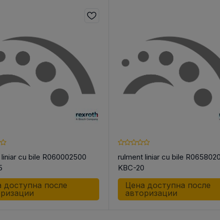
 liniar cu bile R060002500
rulment liniar cu bile R065802
5
KBC-20
 доступна после
Цена доступна после
оризации
авторизации