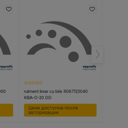
000
rulment liniar cu bile R067122040
rulment li
KBA-O-20 DD
KBB-40 
Цена доступна после
Цена д
авторизации
автор