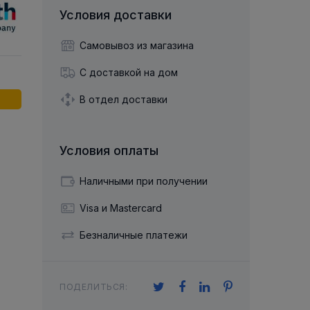
й двухрядный
Упорный Шарико-Игольчатый
шайба
Осевой шарнир
Условия доставки
Подшипник
щая шайба
Гибкая муфта
Упорный
Радиально-Упорный
ющий диск
Самовывоз из магазина
 Коническими
Подшипник с
Цилиндрическими и
лесо
Игольчатыми Роликами
С доставкой на дом
u ace
йба
Подшипник с
cu role cilindrice
ьная шайба
В отдел доставки
Перекрещивающимися
Роликами
Условия оплаты
Наличными при получении
Visa и Mastercard
Безналичные платежи
ПОДЕЛИТЬСЯ: