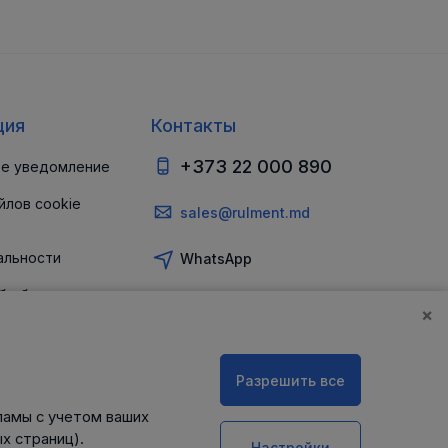
ция
Контакты
+373 22 000 890
е уведомление
йлов cookie
sales@rulment.md
альности
WhatsApp
б обеспечении
и
×
Разрешить все
ламы с учетом ваших
х страниц).
Настройки