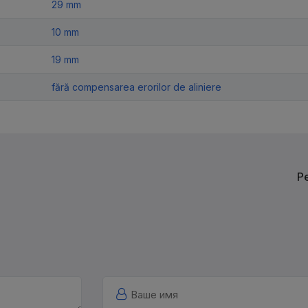
29 mm
10 mm
19 mm
fără compensarea erorilor de aliniere
Р