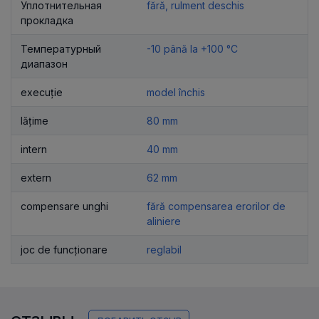
Уплотнительная
fără, rulment deschis
прокладка
Температурный
-10 până la +100 °C
диапазон
execuție
model închis
lățime
80 mm
intern
40 mm
extern
62 mm
compensare unghi
fără compensarea erorilor de
aliniere
joc de funcționare
reglabil