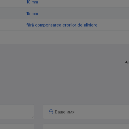
10 mm
19 mm
fără compensarea erorilor de aliniere
Р