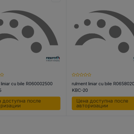
 liniar cu bile R060002500
rulment liniar cu bile R065802
5
KBC-20
 доступна после
Цена доступна после
оризации
авторизации