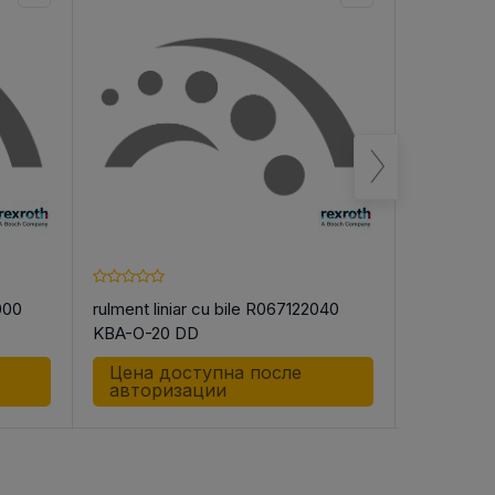
000
rulment liniar cu bile R067122040
rulment li
KBA-O-20 DD
KBB-40 
Цена доступна после
Цена д
авторизации
автор