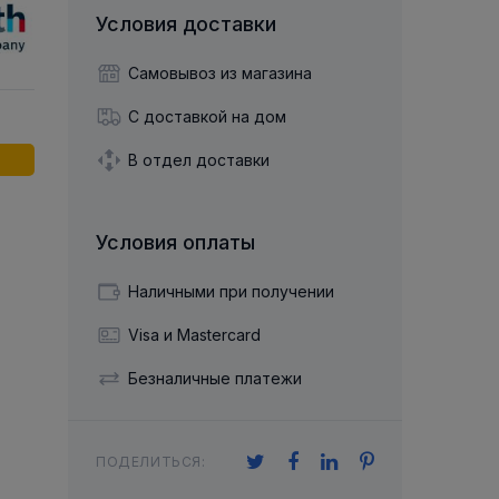
й двухрядный
Упорный Шарико-Игольчатый
шайба
Осевой шарнир
Условия доставки
Подшипник
щая шайба
Гибкая муфта
Упорный
Радиально-Упорный
ющий диск
Самовывоз из магазина
 Коническими
Подшипник с
Цилиндрическими и
лесо
Игольчатыми Роликами
С доставкой на дом
u ace
йба
Подшипник с
cu role cilindrice
ьная шайба
В отдел доставки
Перекрещивающимися
Роликами
Условия оплаты
Наличными при получении
Visa и Mastercard
Безналичные платежи
ПОДЕЛИТЬСЯ: