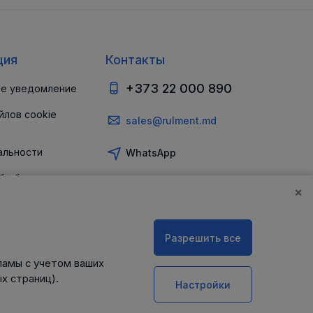
ция
Контакты
+373 22 000 890
е уведомление
йлов cookie
sales@rulment.md
альности
WhatsApp
б обеспечении
и
×
Разрешить все
ламы с учетом ваших
х страниц).
Настройки