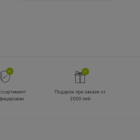
В РЕМНЯ
ой в виде
втулки
ссортимент
Подарок при заказе от
фицирован
2000 лей