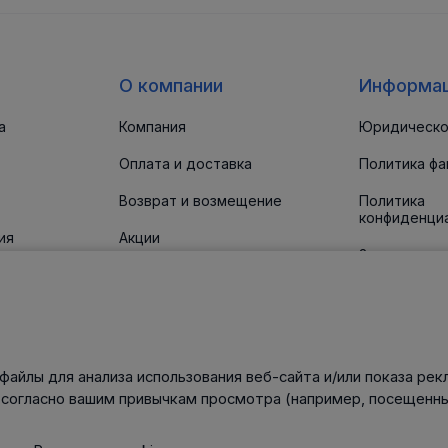
О компании
Информа
а
Компания
Юридическо
Оплата и доставка
Политика фа
Возврат и возмещение
Политика
конфиденци
ия
Акции
Заявление о
доступност
 прокладки
Новости
Статьи
Контакты
файлы для анализа использования веб-сайта и/или показа рек
нического
 согласно вашим привычкам просмотра (например, посещенны