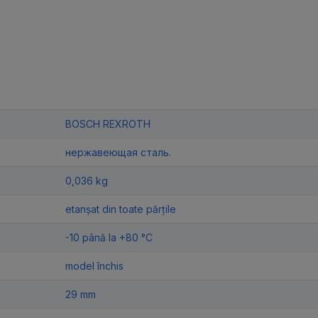
BOSCH REXROTH
нержавеющая сталь.
0,036 kg
etanșat din toate părțile
-10 până la +80 °C
model închis
29 mm