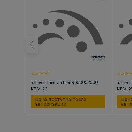
ики
rulment liniar cu bile R060002000
rulment
KBM-20
KBM-2
е
Цена доступна после
Цена
авторизации
авт