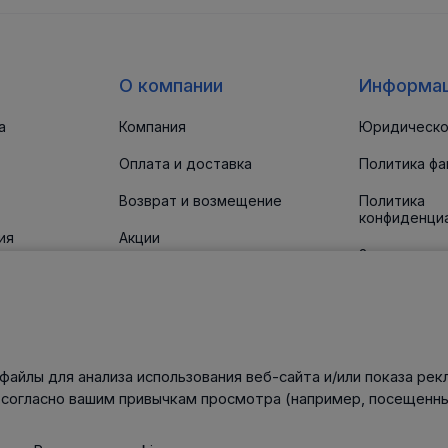
О компании
Информа
а
Компания
Юридическо
Оплата и доставка
Политика фа
Возврат и возмещение
Политика
конфиденци
ия
Акции
Заявление о
доступност
 прокладки
Новости
Статьи
Контакты
файлы для анализа использования веб-сайта и/или показа рек
нического
 согласно вашим привычкам просмотра (например, посещенны