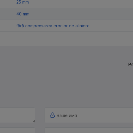
25 mm
40 mm
fără compensarea erorilor de aliniere
Р