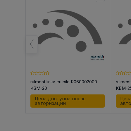
ики
rulment liniar cu bile R060002000
rulment
KBM-20
KBM-2
е
Цена доступна после
Цена
авторизации
авт