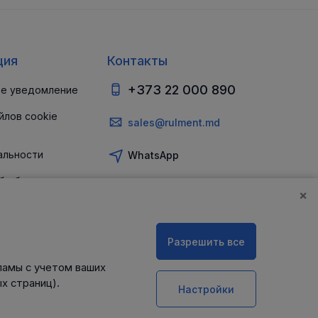
ция
Контакты
+373 22 000 890
е уведомление
йлов cookie
sales@rulment.md
альности
WhatsApp
б обеспечении
и
×
Разрешить все
ламы с учетом ваших
х страниц).
Настройки