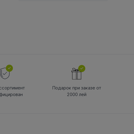
В РЕМНЯ
ой в виде
втулки
ссортимент
Подарок при заказе от
фицирован
2000 лей