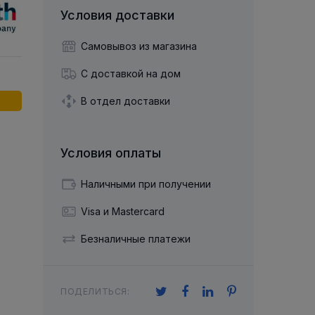
й двухрядный
Упорный Шарико-Игольчатый
шайба
Осевой шарнир
Условия доставки
Подшипник
щая шайба
Гибкая муфта
Упорный
Радиально-Упорный
ющий диск
Самовывоз из магазина
 Коническими
Подшипник с
Цилиндрическими и
лесо
Игольчатыми Роликами
С доставкой на дом
u ace
йба
Подшипник с
cu role cilindrice
ьная шайба
В отдел доставки
Перекрещивающимися
Роликами
Условия оплаты
Наличными при получении
Visa и Mastercard
Безналичные платежи
ПОДЕЛИТЬСЯ: