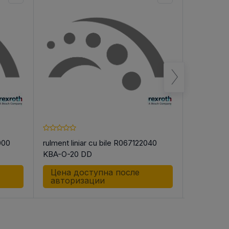
000
rulment liniar cu bile R067122040
rulment li
KBA-O-20 DD
KBB-40 
Цена доступна после
Цена д
авторизации
автор