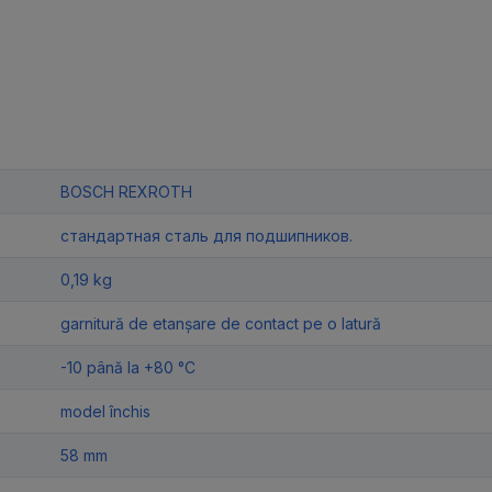
BOSCH REXROTH
стандартная сталь для подшипников.
0,19 kg
garnitură de etanșare de contact pe o latură
-10 până la +80 °C
model închis
58 mm