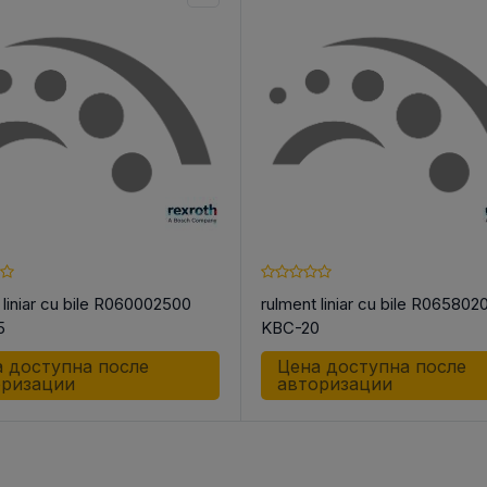
 liniar cu bile R060002500
rulment liniar cu bile R065802
5
KBC-20
 доступна после
Цена доступна после
оризации
авторизации